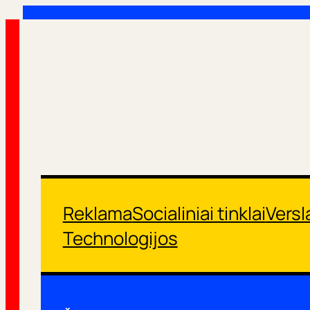
Eiti
prie
turinio
Reklama
Socialiniai tinklai
Versl
Technologijos