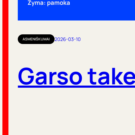
Žyma:
pamoka
2026-03-10
ASMENIŠKUMAI
Garso take