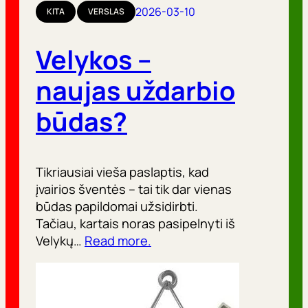
r
2026-03-10
KITA
VERSLAS
i
Velykos –
j
o
naujas uždarbio
s
būdas?
Tikriausiai vieša paslaptis, kad
įvairios šventės – tai tik dar vienas
būdas papildomai užsidirbti.
Tačiau, kartais noras pasipelnyti iš
Velykų…
Read more.