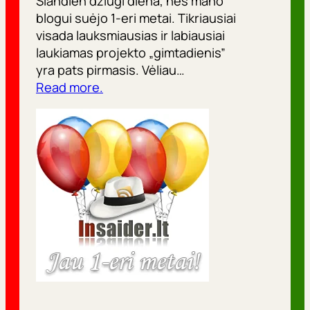
Šiandien džiugi diena, nes mano
blogui suėjo 1-eri metai. Tikriausiai
visada lauksmiausias ir labiausiai
laukiamas projekto „gimtadienis”
yra pats pirmasis. Vėliau…
Read more.