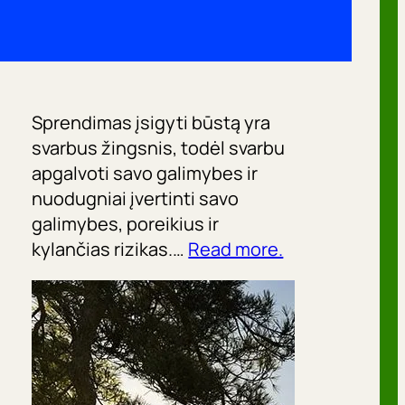
Sprendimas įsigyti būstą yra
svarbus žingsnis, todėl svarbu
apgalvoti savo galimybes ir
nuodugniai įvertinti savo
galimybes, poreikius ir
kylančias rizikas.…
Read more.