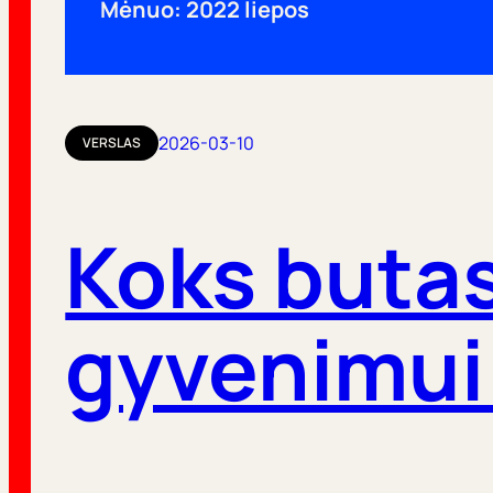
Mėnuo:
2022 liepos
2026-03-10
VERSLAS
Koks buta
gyvenimui