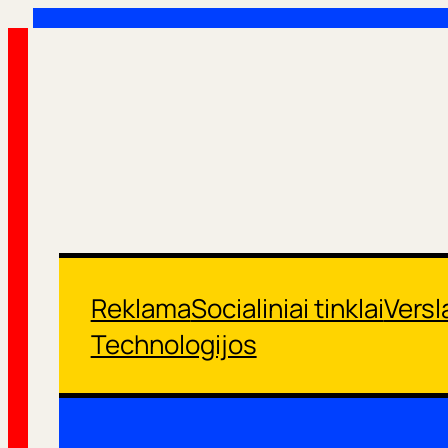
Eiti
prie
turinio
Reklama
Socialiniai tinklai
Versl
Technologijos