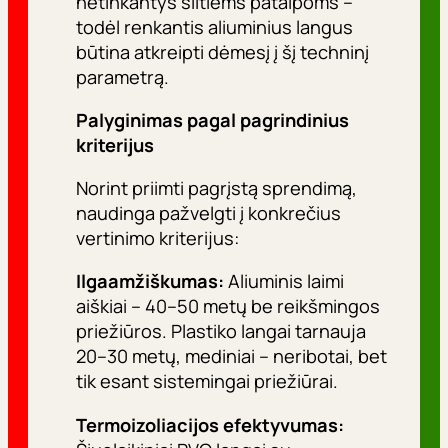
netinkantys šiltiems patalpoms –
todėl renkantis aliuminius langus
būtina atkreipti dėmesį į šį techninį
parametrą.
Palyginimas pagal pagrindinius
kriterijus
Norint priimti pagrįstą sprendimą,
naudinga pažvelgti į konkrečius
vertinimo kriterijus:
Ilgaamžiškumas:
Aliuminis laimi
aiškiai – 40–50 metų be reikšmingos
priežiūros. Plastiko langai tarnauja
20–30 metų, mediniai – neribotai, bet
tik esant sistemingai priežiūrai.
Termoizoliacijos efektyvumas: