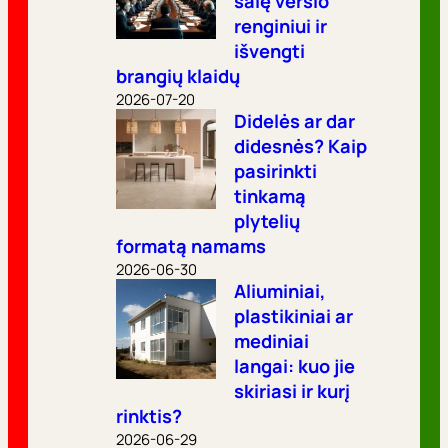
salę verslo
renginiui ir
išvengti
brangių klaidų
2026-07-20
Didelės ar dar
didesnės? Kaip
pasirinkti
tinkamą
plytelių
formatą namams
2026-06-30
Aliuminiai,
plastikiniai ar
mediniai
langai: kuo jie
skiriasi ir kurį
rinktis?
2026-06-29