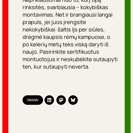
rinksitės, svarbiausia – kokybiškas
montavimas. Net ir brangiausi langai
prapuls, jei juos įrengsite
nekokybiškai: šaltis lįs per siūles,
drėgmė kaupsis rėmų kampuose, o
po kelerių metų teks viską daryti iš
naujo. Pasirinkite sertifikuotus
montuotojus ir neskubėkite sutaupyti
ten, kur sutaupyti neverta.
NAMAI