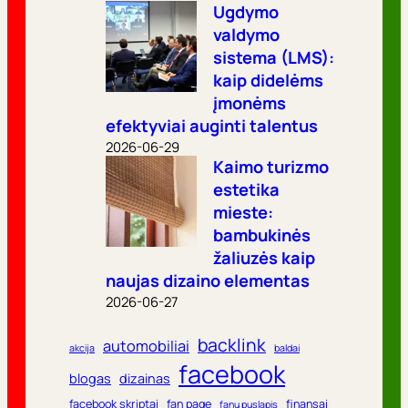
Ugdymo
valdymo
sistema (LMS):
kaip didelėms
įmonėms
efektyviai auginti talentus
2026-06-29
Kaimo turizmo
estetika
mieste:
bambukinės
žaliuzės kaip
naujas dizaino elementas
2026-06-27
backlink
automobiliai
akcija
baldai
facebook
blogas
dizainas
facebook skriptai
fan page
finansai
fanų puslapis