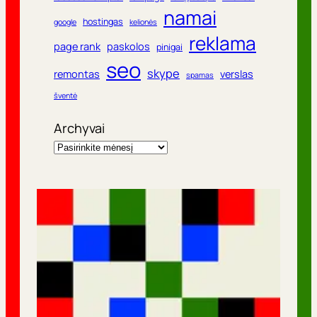
namai
hostingas
google
kelionės
reklama
page rank
paskolos
pinigai
seo
skype
remontas
verslas
spamas
šventė
Archyvai