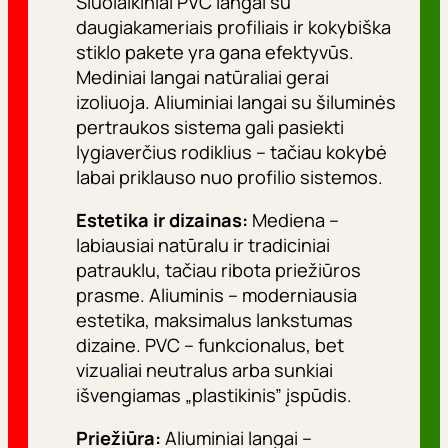
Šiuolaikiniai PVC langai su
daugiakameriais profiliais ir kokybiška
stiklo pakete yra gana efektyvūs.
Mediniai langai natūraliai gerai
izoliuoja. Aliuminiai langai su šiluminės
pertraukos sistema gali pasiekti
lygiaverčius rodiklius – tačiau kokybė
labai priklauso nuo profilio sistemos.
Estetika ir dizainas:
Mediena –
labiausiai natūralu ir tradiciniai
patrauklu, tačiau ribota priežiūros
prasme. Aliuminis – moderniausia
estetika, maksimalus lankstumas
dizaine. PVC – funkcionalus, bet
vizualiai neutralus arba sunkiai
išvengiamas „plastikinis” įspūdis.
Priežiūra:
Aliuminiai langai –