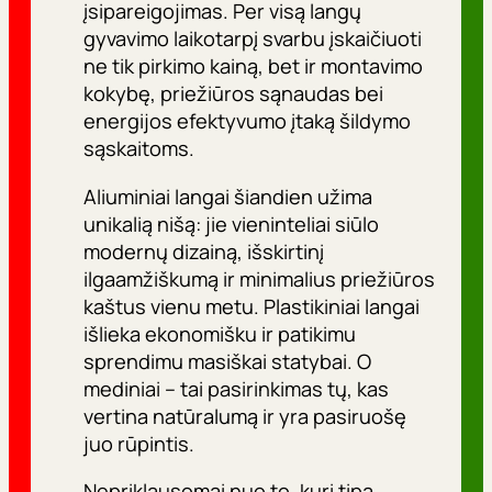
įsipareigojimas. Per visą langų
gyvavimo laikotarpį svarbu įskaičiuoti
ne tik pirkimo kainą, bet ir montavimo
kokybę, priežiūros sąnaudas bei
energijos efektyvumo įtaką šildymo
sąskaitoms.
Aliuminiai langai šiandien užima
unikalią nišą: jie vieninteliai siūlo
modernų dizainą, išskirtinį
ilgaamžiškumą ir minimalius priežiūros
kaštus vienu metu. Plastikiniai langai
išlieka ekonomišku ir patikimu
sprendimu masiškai statybai. O
mediniai – tai pasirinkimas tų, kas
vertina natūralumą ir yra pasiruošę
juo rūpintis.
Nepriklausomai nuo to, kurį tipą