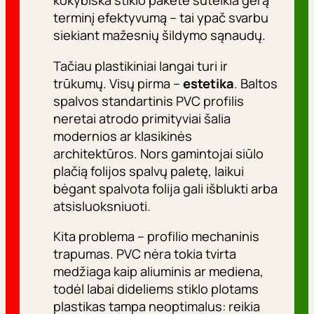
kokybiška stiklo pakete suteikia gerą
terminį efektyvumą – tai ypač svarbu
siekiant mažesnių šildymo sąnaudų.
Tačiau plastikiniai langai turi ir
trūkumų. Visų pirma –
estetika
. Baltos
spalvos standartinis PVC profilis
neretai atrodo primityviai šalia
modernios ar klasikinės
architektūros. Nors gamintojai siūlo
plačią folijos spalvų paletę, laikui
bėgant spalvota folija gali išblukti arba
atsisluoksniuoti.
Kita problema – profilio mechaninis
trapumas. PVC nėra tokia tvirta
medžiaga kaip aliuminis ar mediena,
todėl labai dideliems stiklo plotams
plastikas tampa neoptimalus: reikia