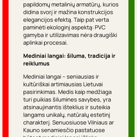
papildomų metalinių armatūrų, kurios
didina svorį ir mažina konstrukcijos
elegancijos efektą. Taip pat verta
paminėti ekologinį aspektą: PVC
gamyba ir utilizavimas nėra draugiški
aplinkai procesai.
Mediniai langai: šiluma, tradicija ir
reiklumus
Mediniai langai – seniausias ir
kultūriškai artimiausias Lietuvai
pasirinkimas. Medis kaip medžiaga
turi puikias šilumines savybes, yra
atsinaujinantis išteklius ir suteikia
langams unikalų, natūralų estetinį
charakterį. Senuosiuose Vilniaus ar
Kauno senamiesčio pastatuose