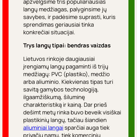
apžvelgsime tris populiariausias
langų medžiagas, palyginsime jų
savybes, ir padėsime suprasti, kuris
sprendimas geriausiai tinka
konkrečiai situacijai.
Trys langų tipai: bendras vaizdas
Lietuvos rinkoje daugiausiai
įrengiamų langų pagaminti iš trijų
medžiagų: PVC (plastiko), medžio
arba aliuminio. Kiekvienas tipas turi
savitą gamybos technologiją,
ilgaamžiškumą, šiluminę
charakteristiką ir kainą. Dar prieš
dešimt metų rinka buvo beveik visiškai
plastikinių langų, tačiau šiandien
aliuminiai langai
sparčiai auga tiek
privačių namų, tiek komercinių