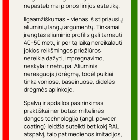
nepastebimai plonos linijos estetiką.
Ilgaamžiškumas – vienas iš stipriausių
aliuminių langų argumentų. Tinkamai
įrengtas aliuminio profilis gali tarnauti
40–50 metų ir per tą laiką nereikalauti
jokios reikšmingos priežiūros:
nereikia dažyti, impregnavimo,
neskyla ir netrupa. Aliuminis
nereaguoja į drėgmę, todėl puikiai
tinka voniose, baseinuose, didelės
drėgmės aplinkoje.
Spalvų ir apdailos pasirinkimas
praktiškai neribotas: miltelinės
dangos technologija (angl.
powder
coating
) leidžia suteikti bet kokį RAL
atspalvį, taip pat medienos imitacijos,