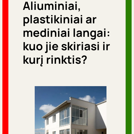
Aliuminiai,
r
i
plastikiniai ar
j
mediniai langai:
o
kuo jie skiriasi ir
s
kurį rinktis?