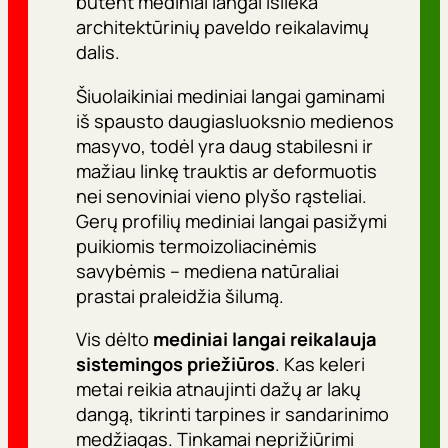
būtent mediniai langai išlieka
architektūrinių paveldo reikalavimų
dalis.
Šiuolaikiniai mediniai langai gaminami
iš spausto daugiasluoksnio medienos
masyvo, todėl yra daug stabilesni ir
mažiau linkę trauktis ar deformuotis
nei senoviniai vieno plyšo rąsteliai.
Gerų profilių mediniai langai pasižymi
puikiomis termoizoliacinėmis
savybėmis – mediena natūraliai
prastai praleidžia šilumą.
Vis dėlto
mediniai langai reikalauja
sistemingos priežiūros
. Kas keleri
metai reikia atnaujinti dažų ar lakų
dangą, tikrinti tarpines ir sandarinimo
medžiagas. Tinkamai neprižiūrimi