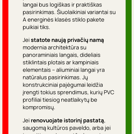
langai bus logiškas ir praktiškas
pasirinkimas. Šiuolaikiniai variantai su
A energinės klasės stiklo pakete
puikiai tiks.
Jei
statote naują privačių namą
modernia architektūra su
panoraminiais langais, dideliais
stiklintais plotais ar kampiniais
elementais – aliuminiai langai yra
natūralus pasirinkimas. Jų
konstrukciniai pajėgumai leidžia
įrengti tokius sprendimus, kurių PVC
profiliai tiesiog neatlaikytų be
kompromisų.
Jei
renovuojate istorinį pastatą
,
saugomą kultūros paveldo, arba jei