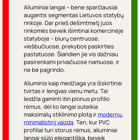
Aliuminiai langai – bene sparčiausiai
augantis segmentas Lietuvos statybų
rinkoje. Dar prieš dešimtmetį juos
rinkomės beveik išimtinai komercinėje
statyboje – biurų centruose,
viešbučiuose, prekybos paskirties
pastatuose. Šiandien jie vis dažniau
pasirenkami privačiuose namuose, ir
ne be pagrindo.
Aliuminis kaip medžiaga yra išskirtinai
tvirtas ir lengvas vienu metu. Tai
leidžia gaminti itin plonus profilio
rėmus, dėl ko langai suteikia
maksimalų stiklinimo plotą ir
modernų,
minimalistinį vaizdą
. Ten, kur PVC
profiliai turi storus rėmus, aliuminiai
langai siūlo elegantišką, beveik