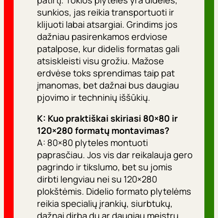
sunkios, jas reikia transportuoti ir
klijuoti labai atsargiai. Grindims jos
dažniau pasirenkamos erdviose
patalpose, kur didelis formatas gali
atsiskleisti visu grožiu. Mažose
erdvėse toks sprendimas taip pat
įmanomas, bet dažnai bus daugiau
pjovimo ir techninių iššūkių.
K: Kuo praktiškai skiriasi 80×80 ir
120×280 formatų montavimas?
A: 80×80 plyteles montuoti
paprasčiau. Jos vis dar reikalauja gero
pagrindo ir tikslumo, bet su jomis
dirbti lengviau nei su 120×280
plokštėmis. Didelio formato plytelėms
reikia specialių įrankių, siurbtukų,
dažnai dirba du ar daugiau meistrų.