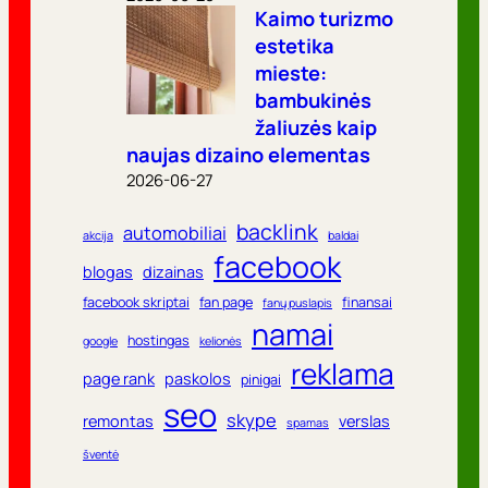
Kaimo turizmo
estetika
mieste:
bambukinės
žaliuzės kaip
naujas dizaino elementas
2026-06-27
backlink
automobiliai
akcija
baldai
facebook
blogas
dizainas
facebook skriptai
fan page
finansai
fanų puslapis
namai
hostingas
google
kelionės
reklama
page rank
paskolos
pinigai
seo
skype
remontas
verslas
spamas
šventė