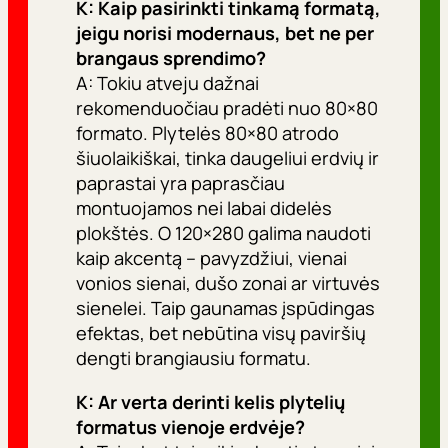
K: Kaip pasirinkti tinkamą formatą,
jeigu norisi modernaus, bet ne per
brangaus sprendimo?
A: Tokiu atveju dažnai
rekomenduočiau pradėti nuo 80×80
formato. Plytelės 80×80 atrodo
šiuolaikiškai, tinka daugeliui erdvių ir
paprastai yra paprasčiau
montuojamos nei labai didelės
plokštės. O 120×280 galima naudoti
kaip akcentą – pavyzdžiui, vienai
vonios sienai, dušo zonai ar virtuvės
sienelei. Taip gaunamas įspūdingas
efektas, bet nebūtina visų paviršių
dengti brangiausiu formatu.
K: Ar verta derinti kelis plytelių
formatus vienoje erdvėje?