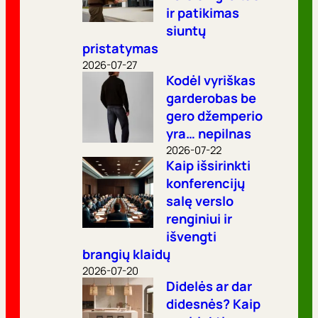
ir patikimas
siuntų
pristatymas
2026-07-27
Kodėl vyriškas
garderobas be
gero džemperio
yra… nepilnas
2026-07-22
Kaip išsirinkti
konferencijų
salę verslo
renginiui ir
išvengti
brangių klaidų
2026-07-20
Didelės ar dar
didesnės? Kaip