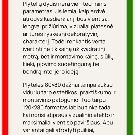
Plytelių dydis nėra vien techninis
parametras. Jis lemia, kaip erdvė
atrodys kasdien: ar ji bus vientisa,
lengvai prižiūrima, vizualiai platesnė,
ar turės ryškesnį dekoratyvinį
charakterį. Todėl renkantis verta
įvertinti ne tik kainą už kvadratinį
metrą, bet ir montavimo kainą, siūlių
kiekį, pjovimo sudėtingumą bei
bendrą interjero idėją.
Plytelės 80×80 dažnai tampa aukso
viduriu tarp estetikos, praktiškumo ir
montavimo patogumo. Tuo tarpu
120×280 formatas labiau tinka tada,
kai norisi stipraus vizualinio efekto ir
maksimaliai vientiso paviršiaus. Abu
variantai gali atrodyti puikiai,