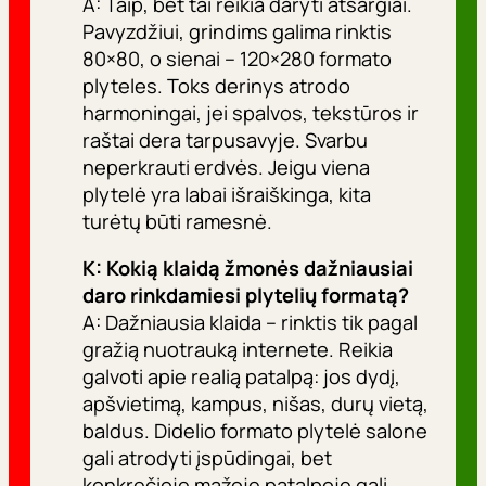
A: Taip, bet tai reikia daryti atsargiai.
Pavyzdžiui, grindims galima rinktis
80×80, o sienai – 120×280 formato
plyteles. Toks derinys atrodo
harmoningai, jei spalvos, tekstūros ir
raštai dera tarpusavyje. Svarbu
neperkrauti erdvės. Jeigu viena
plytelė yra labai išraiškinga, kita
turėtų būti ramesnė.
K: Kokią klaidą žmonės dažniausiai
daro rinkdamiesi plytelių formatą?
A: Dažniausia klaida – rinktis tik pagal
gražią nuotrauką internete. Reikia
galvoti apie realią patalpą: jos dydį,
apšvietimą, kampus, nišas, durų vietą,
baldus. Didelio formato plytelė salone
gali atrodyti įspūdingai, bet
konkrečioje mažoje patalpoje gali