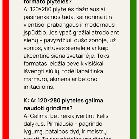
formato plyteles?
A: 120×280 plytelės dažniausiai
pasirenkamos tada, kai norima itin
vientiso, prabangaus ir modernaus
įspūdžio. Jos ypač gražiai atrodo ant
sienų – pavyzdžiui, dušo zonoje, už
vonios, virtuvės sienelėje ar kaip
akcentinė siena svetainėje. Toks
formatas leidžia beveik visiškai
išvengti siūlių, todėl labai tinka
marmuro, akmens ar betono
imitacijoms.
K: Ar 120×280 plyteles galima
naudoti grindims?
A: Galima, bet reikia įvertinti kelis
dalykus. Pirmiausia – pagrindo
lygumą, patalpos dydį ir meistrų
patirtį. Tokios plytelės yra didelės,