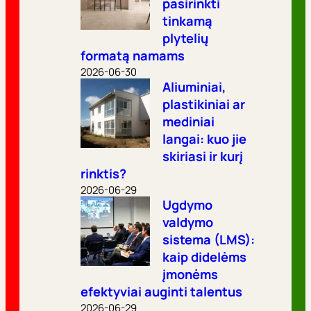
pasirinkti
tinkamą
plytelių
formatą namams
2026-06-30
Aliuminiai,
plastikiniai ar
mediniai
langai: kuo jie
skiriasi ir kurį
rinktis?
2026-06-29
Ugdymo
valdymo
sistema (LMS):
kaip didelėms
įmonėms
efektyviai auginti talentus
2026-06-29