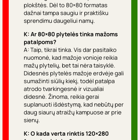
plokštės. Dėl to 80×80 formatas
dažnai tampa saugiu ir praktišku
sprendimu daugeliui namų.
K: Ar 80×80 plytelės tinka mažoms
patalpoms?
A: Taip, tikrai tinka. Vis dar pasitaiko
nuomonė, kad mažoje vonioje reikia
mažų plytelių, bet tai nėra taisyklė.
Didesnės plytelės mažoje erdvėje gali
sumažinti siūlių kiekį, todėl patalpa
atrodo tvarkingesnė ir vizualiai
didesnė. Žinoma, reikia gerai
suplanuoti išdėstymą, kad nebūtų per
daug siaurų atraižų kampuose ar prie
sienų.
K: O kada verta rinktis 120×280