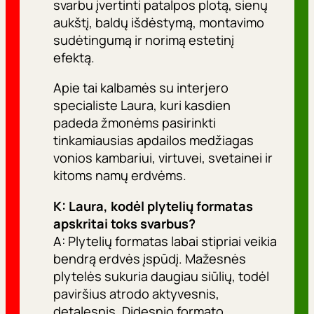
svarbu įvertinti patalpos plotą, sienų
aukštį, baldų išdėstymą, montavimo
sudėtingumą ir norimą estetinį
efektą.
Apie tai kalbamės su interjero
specialiste Laura, kuri kasdien
padeda žmonėms pasirinkti
tinkamiausias apdailos medžiagas
vonios kambariui, virtuvei, svetainei ir
kitoms namų erdvėms.
K: Laura, kodėl plytelių formatas
apskritai toks svarbus?
A: Plytelių formatas labai stipriai veikia
bendrą erdvės įspūdį. Mažesnės
plytelės sukuria daugiau siūlių, todėl
paviršius atrodo aktyvesnis,
detalesnis. Didesnio formato