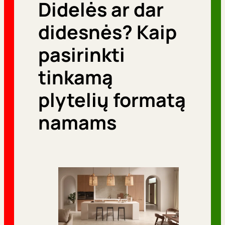
Didelės ar dar
r
i
didesnės? Kaip
j
pasirinkti
o
tinkamą
s
plytelių formatą
namams