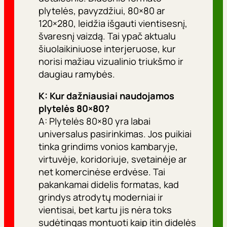
plytelės, pavyzdžiui, 80×80 ar
120×280, leidžia išgauti vientisesnį,
švaresnį vaizdą. Tai ypač aktualu
šiuolaikiniuose interjeruose, kur
norisi mažiau vizualinio triukšmo ir
daugiau ramybės.
K: Kur dažniausiai naudojamos
plytelės 80×80?
A: Plytelės 80×80 yra labai
universalus pasirinkimas. Jos puikiai
tinka grindims vonios kambaryje,
virtuvėje, koridoriuje, svetainėje ar
net komercinėse erdvėse. Tai
pakankamai didelis formatas, kad
grindys atrodytų moderniai ir
vientisai, bet kartu jis nėra toks
sudėtingas montuoti kaip itin didelės