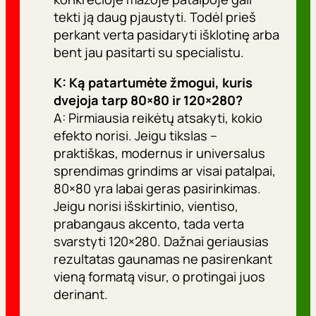
tekti ją daug pjaustyti. Todėl prieš
perkant verta pasidaryti išklotinę arba
bent jau pasitarti su specialistu.
K: Ką patartumėte žmogui, kuris
dvejoja tarp 80×80 ir 120×280?
A: Pirmiausia reikėtų atsakyti, kokio
efekto norisi. Jeigu tikslas –
praktiškas, modernus ir universalus
sprendimas grindims ar visai patalpai,
80×80 yra labai geras pasirinkimas.
Jeigu norisi išskirtinio, vientiso,
prabangaus akcento, tada verta
svarstyti 120×280. Dažnai geriausias
rezultatas gaunamas ne pasirenkant
vieną formatą visur, o protingai juos
derinant.