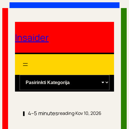
Eiti
prie
turinio
Insaider
K
a
t
e
4–5 minutes
❚
reading
·
Kov 10, 2026
g
o