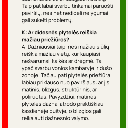
Taip pat labai svarbu tinkamai paruošti
paviršių, nes net nedideli nelygumai
gali sukelti problemų.
K: Ar didesnės plytelės reiškia
mažiau priežiūros?
A: Dažniausiai taip, nes mažiau siūlių
reiškia mažiau vietų, kur kaupiasi
nešvarumai, kalkės ar drėgmė. Tai
ypač svarbu vonios kambaryje ir dušo
zonoje. Tačiau pati plytelės priežiūra
labiau priklauso nuo paviršiaus: ar jis
matinis, blizgus, struktūrinis, ar
poliruotas. Pavyzdžiui, matinės
plytelės dažnai atrodo praktiškiau
kasdienėje buityje, o blizgios gali
reikalauti dažnesnio valymo.