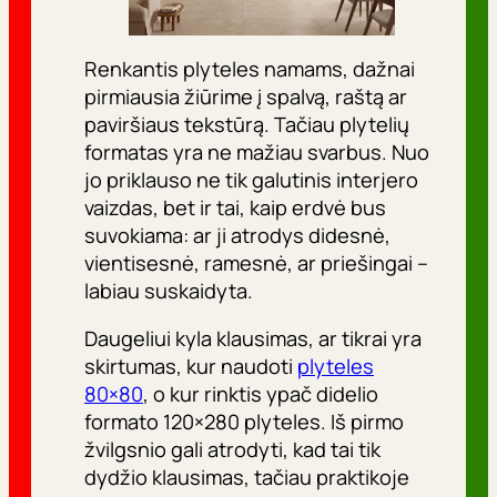
Renkantis plyteles namams, dažnai
pirmiausia žiūrime į spalvą, raštą ar
paviršiaus tekstūrą. Tačiau plytelių
formatas yra ne mažiau svarbus. Nuo
jo priklauso ne tik galutinis interjero
vaizdas, bet ir tai, kaip erdvė bus
suvokiama: ar ji atrodys didesnė,
vientisesnė, ramesnė, ar priešingai –
labiau suskaidyta.
Daugeliui kyla klausimas, ar tikrai yra
skirtumas, kur naudoti
plyteles
80×80
, o kur rinktis ypač didelio
formato 120×280 plyteles. Iš pirmo
žvilgsnio gali atrodyti, kad tai tik
dydžio klausimas, tačiau praktikoje