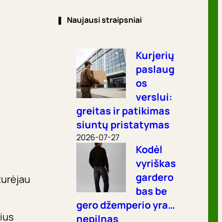
❚
Naujausi straipsniai
Kurjerių
paslaug
os
verslui:
greitas ir patikimas
siuntų pristatymas
2026-07-27
Kodėl
vyriškas
gardero
turėjau
bas be
gero džemperio yra…
žius
nepilnas