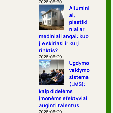
2026-06-30
Aliumini
ai,
plastiki
niai ar
mediniai langai: kuo
jie skiriasi ir kurį
rinktis?
2026-06-29
Ugdymo
valdymo
sistema
(LMS):
kaip didelėms
įmonėms efektyviai
auginti talentus
2026-06-29