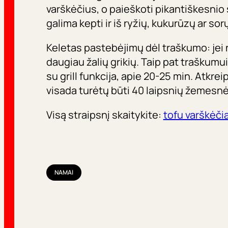
varškėčius, o paieškoti pikantiškesnio
galima kepti ir iš ryžių, kukurūzų ar sor
Keletas pastebėjimų dėl traškumo: jei n
daugiau žalių grikių. Taip pat traškumu
su grill funkcija, apie 20-25 min. Atkre
visada turėtų būti 40 laipsnių žemesnė 
Visą straipsnį skaitykite:
tofu varškėčia
NAMAI