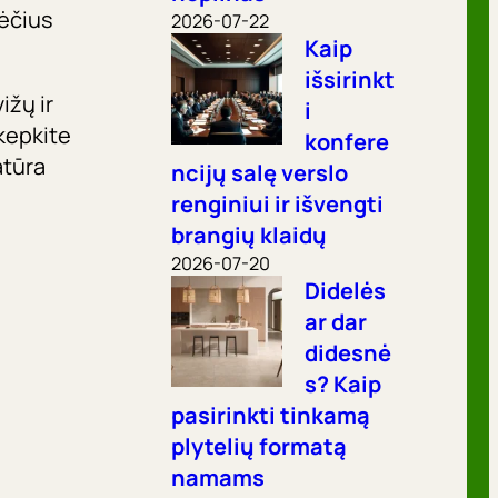
kėčius
2026-07-22
Kaip
išsirinkt
ižų ir
i
 kepkite
konfere
atūra
ncijų salę verslo
renginiui ir išvengti
brangių klaidų
2026-07-20
Didelės
ar dar
didesnė
s? Kaip
pasirinkti tinkamą
plytelių formatą
namams