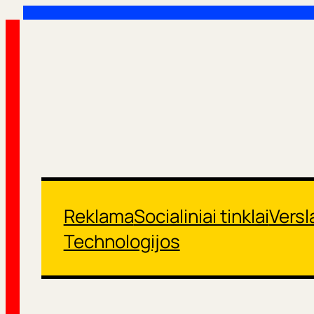
Eiti
prie
turinio
Reklama
Socialiniai tinklai
Versl
Technologijos