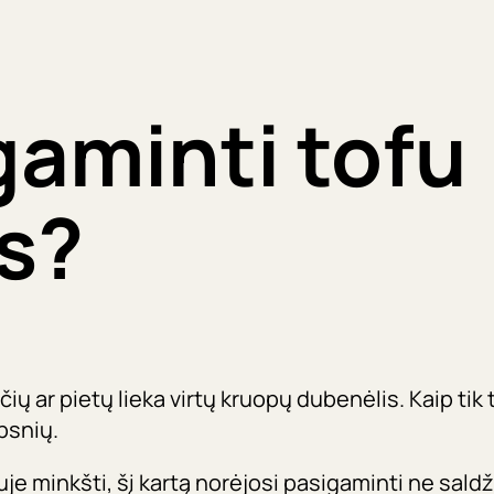
g
o
r
gaminti tofu
i
j
s?
o
s
čių ar pietų lieka virtų kruopų dubenėlis. Kaip tik 
ibsnių.
uje minkšti, šį kartą norėjosi pasigaminti ne sald