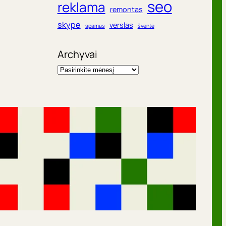
seo
reklama
remontas
skype
verslas
spamas
šventė
Archyvai