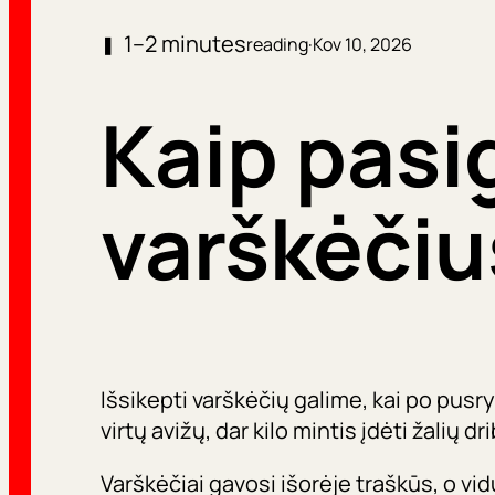
1–2 minutes
❚
reading
·
Kov 10, 2026
Kaip pasi
varškėčiu
Išsikepti varškėčių galime, kai po pusry
virtų avižų, dar kilo mintis įdėti žalių dr
Varškėčiai gavosi išorėje traškūs, o vid