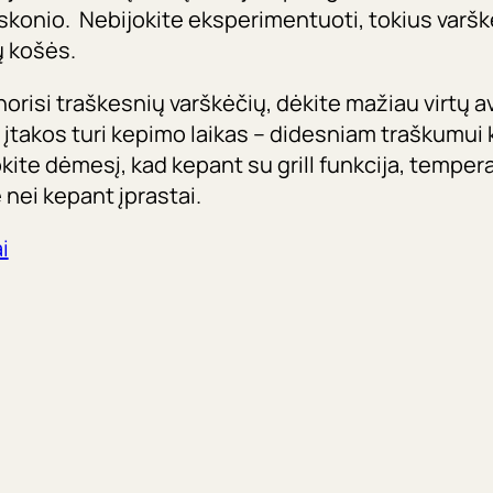
 skonio. Nebijokite eksperimentuoti, tokius varš
ų košės.
orisi traškesnių varškėčių, dėkite mažiau virtų av
i įtakos turi kepimo laikas – didesniam traškumui
ipkite dėmesį, kad kepant su grill funkcija, temper
nei kepant įprastai.
i