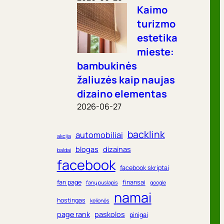
Kaimo
turizmo
estetika
mieste:
bambukinės
žaliuzės kaip naujas
dizaino elementas
2026-06-27
backlink
automobiliai
akcija
blogas
dizainas
baldai
facebook
facebook skriptai
fan page
finansai
fanų puslapis
google
namai
hostingas
kelionės
page rank
paskolos
pinigai