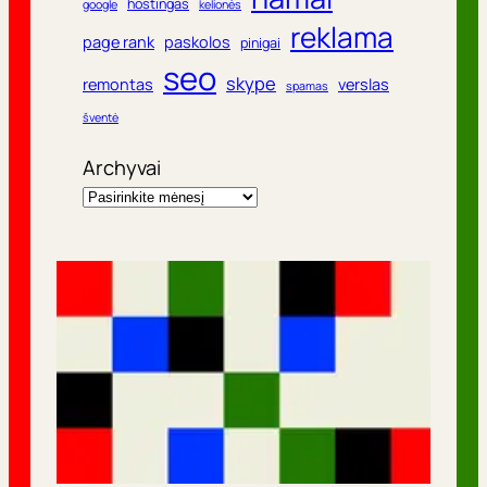
hostingas
google
kelionės
reklama
page rank
paskolos
pinigai
seo
skype
remontas
verslas
spamas
šventė
Archyvai