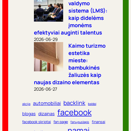
valdymo
sistema (LMS):
kaip didelėms
įmonėms
efektyviai auginti talentus
2026-06-29
Kaimo turizmo
estetika
mieste:
bambukinės
žaliuzės kaip
naujas dizaino elementas
2026-06-27
backlink
automobiliai
akcija
baldai
facebook
blogas
dizainas
facebook skriptai
fan page
finansai
fanų puslapis
namai