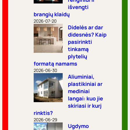
išvengti
brangių klaidų
2026-07-20
Didelės ar dar
didesnės? Kaip
pasirinkti
tinkamą
plytelių
formatą namams
2026-06-30
Aliuminiai,
plastikiniai ar
mediniai
langai: kuo jie
skiriasi ir kurį
rinktis?
2026-06-29
Ugdymo