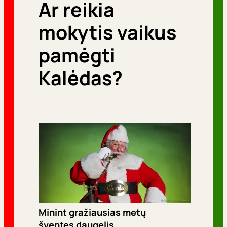
Ar reikia
r
i
mokytis vaikus
j
pamėgti
o
Kalėdas?
s
Minint gražiausias metų
šventes daugelis