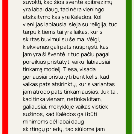
suvokti, kad šios šventė apibrėžimų
yra labai daug, tad nėra vieningo
atskaitymo kas yra Kalėdos. Kol
vieni jas labiausiai sieja su religija, tuo
tarpu kitiems tai yra laikas, kuris
skirtas buvimui su šeima. Vėlgi,
kiekvienas gali pats nuspręsti, kas
jam yra ši šventė ir tuo pačiu pagal
poreikius pristatyti vaikui labiausiai
tinkamą modelį. Tiesa, visada
geriausiai pristatyti bent kelis, kad
vaikas pats atsirinktų, kuris variantas
jam atrodo pats tinkamiausias. Juk tai,
kad tinka vienam, netinka kitam,
galiausiai, mokykloje vaikas vistiek
sužinos, kad Kalėdos gali būti
minimoms dėl labai daug
skirtingų priedų, tad siūlome jam