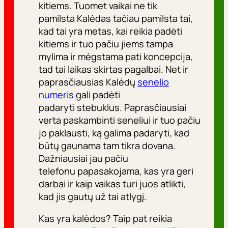
kitiems. Tuomet vaikai ne tik
pamilsta Kalėdas tačiau pamilsta tai,
kad tai yra metas, kai reikia padėti
kitiems ir tuo pačiu jiems tampa
mylima ir mėgstama pati koncepcija,
tad tai laikas skirtas pagalbai. Net ir
paprasčiausias Kalėdų
senelio
numeris
gali padėti
padaryti stebuklus. Paprasčiausiai
verta paskambinti seneliui ir tuo pačiu
jo paklausti, ką galima padaryti, kad
būtų gaunama tam tikra dovana.
Dažniausiai jau pačiu
telefonu papasakojama, kas yra geri
darbai ir kaip vaikas turi juos atlikti,
kad jis gautų už tai atlygį.
Kas yra kalėdos? Taip pat reikia