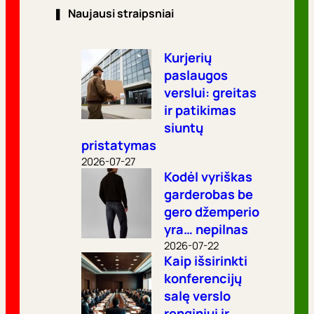
❚
Naujausi straipsniai
Kurjerių
paslaugos
verslui: greitas
ir patikimas
siuntų
pristatymas
2026-07-27
Kodėl vyriškas
garderobas be
gero džemperio
yra… nepilnas
2026-07-22
Kaip išsirinkti
konferencijų
salę verslo
renginiui ir