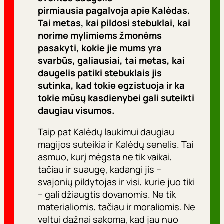
pirmiausia pagalvoja apie Kalėdas.
Tai metas, kai pildosi stebuklai, kai
norime mylimiems žmonėms
pasakyti, kokie jie mums yra
svarbūs, galiausiai, tai metas, kai
daugelis patiki stebuklais jis
sutinka, kad tokie egzistuoja ir ka
tokie mūsų kasdienybei gali suteikti
daugiau visumos.
Taip pat Kalėdų laukimui daugiau
magijos suteikia ir Kalėdų senelis. Tai
asmuo, kurį mėgsta ne tik vaikai,
tačiau ir suaugę, kadangi jis –
svajonių pildytojas ir visi, kurie juo tiki
– gali džiaugtis dovanomis. Ne tik
materialiomis, tačiau ir moraliomis. Ne
veltui dažnai sakoma, kad jau nuo