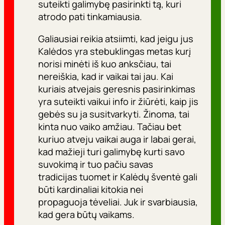
suteikti galimybę pasirinkti tą, kuri
atrodo pati tinkamiausia.
Galiausiai reikia atsiimti, kad jeigu jus
Kalėdos yra stebuklingas metas kurį
norisi minėti iš kuo anksčiau, tai
nereiškia, kad ir vaikai tai jau. Kai
kuriais atvejais geresnis pasirinkimas
yra suteikti vaikui info ir žiūrėti, kaip jis
gebės su ja susitvarkyti. Žinoma, tai
kinta nuo vaiko amžiau. Tačiau bet
kuriuo atveju vaikai auga ir labai gerai,
kad mažieji turi galimybę kurti savo
suvokimą ir tuo pačiu savas
tradicijas tuomet ir Kalėdų šventė gali
būti kardinaliai kitokia nei
propaguoja tėveliai. Juk ir svarbiausia,
kad gera būtų vaikams.