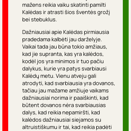
mažens reikia vaiku skatinti pamilti
Kalėdas ir atrasti šios šventės grožį
bei stebuklus.
Dažniausiai apie Kalėdas pirmiausia
pradedama kalbėti jau darželyje.
Vaikai tada jau būna tokio amžiaus,
kad jie supranta, kas yra kalėdos,
kodėl jos yra minimos ir tuo pačiu
dalykus, kurie yra patys svarbiausi
Kalėdų metu. Vienu atveju gali
atrodyti, kad svarbiausia yra dovanos,
tačiau jau mažame amžiuje vaikams
dažniausiai norima ir paaiškinti, kad
būtent dovanos nėra svarbiausias
dalys, kad reikia nepamiršti, kad
kalėdos dažniausiai siejamos su
altruistiškumu ir tai, kad reikia padėti