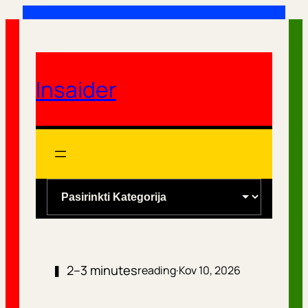
Eiti
prie
turinio
Insaider
K
a
t
e
2–3 minutes
❚
reading
·
Kov 10, 2026
g
o