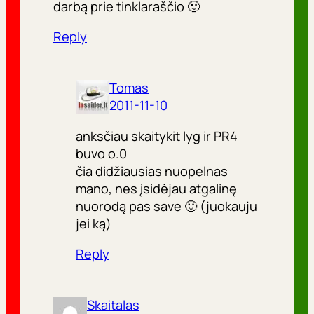
darbą prie tinklaraščio 🙂
Reply
Tomas
2011-11-10
anksčiau skaitykit lyg ir PR4
buvo o.0
čia didžiausias nuopelnas
mano, nes įsidėjau atgalinę
nuorodą pas save 🙂 (juokauju
jei ką)
Reply
Skaitalas