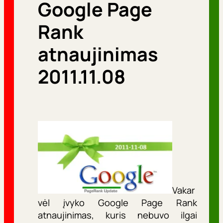
Google Page
r
i
Rank
j
atnaujinimas
o
2011.11.08
s
Vakar
vėl įvyko Google Page Rank
atnaujinimas, kuris nebuvo ilgai