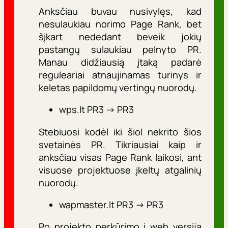
Anksčiau buvau nusivylęs, kad
nesulaukiau norimo Page Rank, bet
šįkart nededant beveik jokių
pastangų sulaukiau pelnyto PR.
Manau didžiausią įtaką padarė
reguleariai atnaujinamas turinys ir
keletas papildomų vertingų nuorodų.
wps.lt PR3 -> PR3
Stebiuosi kodėl iki šiol nekrito šios
svetainės PR. Tikriausiai kaip ir
anksčiau visas Page Rank laikosi, ant
visuose projektuose įkeltų atgalinių
nuorodų.
wapmaster.lt PR3 -> PR3
Po projekto perkūrimo į web versiją