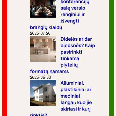
konferencijų
salę verslo
renginiui ir
išvengti
brangių klaidų
2026-07-20
Didelės ar dar
didesnės? Kaip
pasirinkti
tinkamą
plytelių
formatą namams
2026-06-30
Aliuminiai,
plastikiniai ar
mediniai
langai: kuo jie
skiriasi ir kurį
rinktis?