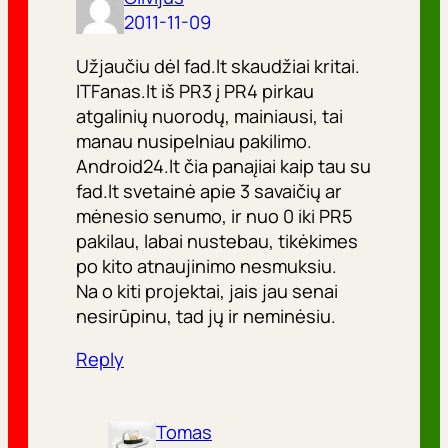
2011-11-09
Užjaučiu dėl fad.lt skaudžiai kritai.
ITFanas.lt iš PR3 į PR4 pirkau
atgalinių nuorodų, mainiausi, tai
manau nusipelniau pakilimo.
Android24.lt čia panaįiai kaip tau su
fad.lt svetainė apie 3 savaičių ar
mėnesio senumo, ir nuo 0 iki PR5
pakilau, labai nustebau, tikėkimes
po kito atnaujinimo nesmuksiu.
Na o kiti projektai, jais jau senai
nesirūpinu, tad jų ir neminėsiu.
Reply
Tomas