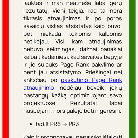
lauktas ir man neatnešė labai gerų
rezultatų. Vieni teigia, kad tai nėra
tikrasis atnaujinimas ir po poros
savaičių viskas atsistatys kaip buvo,
bet niekada tokiomis kalbomis
netikėjau. Visi, kam atnaujinimas
nebuvo sėkmingas, dažnai panašiai
kalba tikėdamiesi, kad savaitės bėgyje
ir jie sulauks Page Rank pakylimo ar
bent jau atsistatymo. Priešingai nei
anksčiau po
paskutinio Page Rank
atnaujinimo
nedėjau beveik jokių
pastangų kažką optimizuojant savo
projektuose. Rezultatai labai
nuspėjami, nors galėjo būti ir geresni.
fad.lt PR6 -> PR3
Kaip ir prognozavau nepavyko išlaikyti