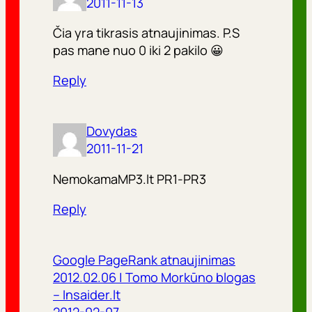
2011-11-13
Čia yra tikrasis atnaujinimas. P.S
pas mane nuo 0 iki 2 pakilo 😀
Reply
Dovydas
2011-11-21
NemokamaMP3.lt PR1-PR3
Reply
Google PageRank atnaujinimas
2012.02.06 | Tomo Morkūno blogas
– Insaider.lt
2012-02-07