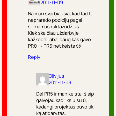
2011-11-09
Na man svarbiausia, kad fad.lt
neprarado pozicijų pagal
siekiamus raktažodžius.
Kiek skaičiau uždarbyje
kažkodėl labai daug kas gavo
PR0 -> PR5 net keista 🙂
Reply
Olivijus
2011-11-09
Dėl PR5 ir man keista, šiaip
galvojau kad liksiu su 0,
kadangi projektas buvo tik
ką atidarytas.