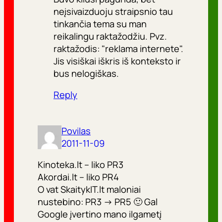
neįsivaizduoju straipsnio tau
tinkančia tema su man
reikalingu raktažodžiu. Pvz.
raktažodis: "reklama internete".
Jis visiškai iškris iš konteksto ir
bus nelogiškas.
Reply
Povilas
2011-11-09
Kinoteka.lt – liko PR3
Akordai.lt – liko PR4
O vat SkaitykIT.lt maloniai
nustebino: PR3 -> PR5 🙂 Gal
Google įvertino mano ilgametį