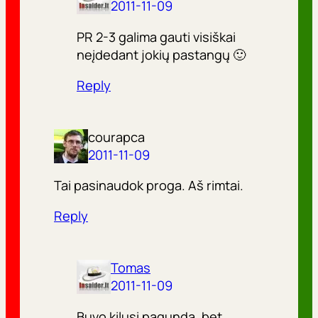
2011-11-09
PR 2-3 galima gauti visiškai
neįdedant jokių pastangų 🙂
Reply
courapca
2011-11-09
Tai pasinaudok proga. Aš rimtai.
Reply
Tomas
2011-11-09
Buvo kilusi pagunda, bet