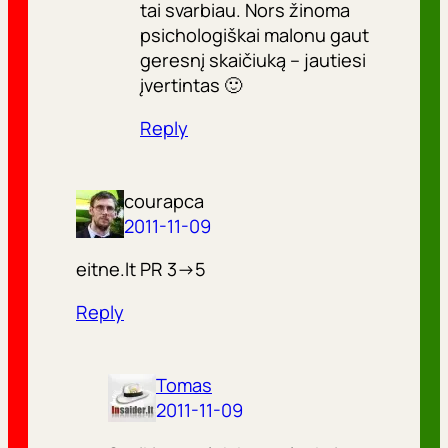
tai svarbiau. Nors žinoma
psichologiškai malonu gaut
geresnį skaičiuką – jautiesi
įvertintas 🙂
Reply
courapca
2011-11-09
eitne.lt PR 3->5
Reply
Tomas
2011-11-09