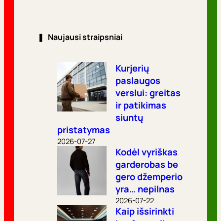
❚
Naujausi straipsniai
Kurjerių
paslaugos
verslui: greitas
ir patikimas
siuntų
pristatymas
2026-07-27
Kodėl vyriškas
garderobas be
gero džemperio
yra… nepilnas
2026-07-22
Kaip išsirinkti