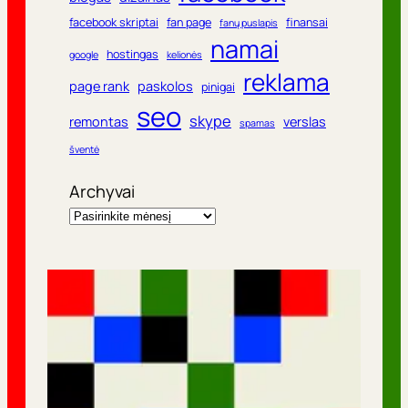
facebook skriptai
fan page
finansai
fanų puslapis
namai
hostingas
google
kelionės
reklama
page rank
paskolos
pinigai
seo
skype
remontas
verslas
spamas
šventė
Archyvai