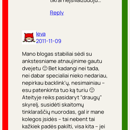
tikrai neįsivaizduoju…
Reply
Ieva
2011-11-09
Mano blogas stabiliai sėdi su
ankstesniame atnaujinime gautu
dvejetu 🙂 Bet kadangi nei tada,
nei dabar specialiai nieko nedariau,
nepirkau backlink'ų, nesimainiau –
esu patenkinta tuo ką turiu 🙂
Ateityje reiks pasidaryt "draugų"
skyrelį, susidėti skaitomų
tinklaraščių nuorodas, gal ir mane
kolegos įsidės – tai nebent tai
kažkiek padės pakilti, visa kita – jei