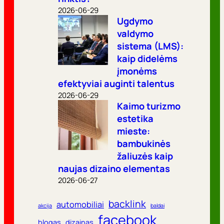
2026-06-29
Ugdymo
valdymo
sistema (LMS):
kaip didelėms
įmonėms
efektyviai auginti talentus
2026-06-29
Kaimo turizmo
estetika
mieste:
bambukinės
žaliuzės kaip
naujas dizaino elementas
2026-06-27
backlink
automobiliai
akcija
baldai
facebook
blogas
dizainas