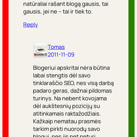
natūraliai rašant blogą gausis, tai
gausis, jei ne – tai ir tiek to.
Reply
Tomas
2011-11-09
Blogeriui apskritai nėra būtina
labai stengtis dėl savo
tinklaraščio SEO, nes visą darbą
padaro geras, dažnai pildomas
turinys. Na nebent kovojama
dėl aukštesnių pozicijų su
atitinkamais raktažodžiais.
Kažkaip nematau prasmės
tarkim pirkti nuorodų savo
blogui, nes jis net neturi