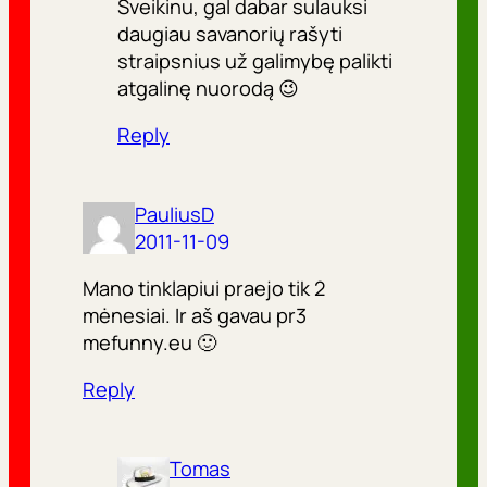
Sveikinu, gal dabar sulauksi
daugiau savanorių rašyti
straipsnius už galimybę palikti
atgalinę nuorodą 😉
Reply
PauliusD
2011-11-09
Mano tinklapiui praejo tik 2
mėnesiai. Ir aš gavau pr3
mefunny.eu 🙂
Reply
Tomas