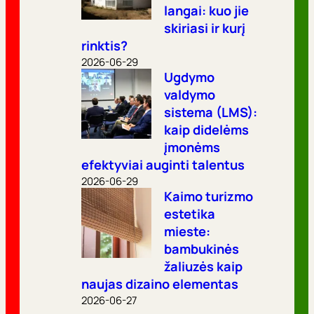
langai: kuo jie
skiriasi ir kurį
rinktis?
2026-06-29
Ugdymo
valdymo
sistema (LMS):
kaip didelėms
įmonėms
efektyviai auginti talentus
2026-06-29
Kaimo turizmo
estetika
mieste:
bambukinės
žaliuzės kaip
naujas dizaino elementas
2026-06-27