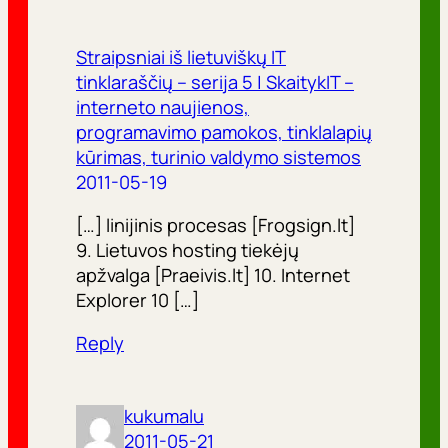
Straipsniai iš lietuviškų IT
tinklaraščių – serija 5 | SkaitykIT –
interneto naujienos,
programavimo pamokos, tinklalapių
kūrimas, turinio valdymo sistemos
2011-05-19
[…] linijinis procesas [Frogsign.lt]
9. Lietuvos hosting tiekėjų
apžvalga [Praeivis.lt] 10. Internet
Explorer 10 […]
Reply
kukumalu
2011-05-21