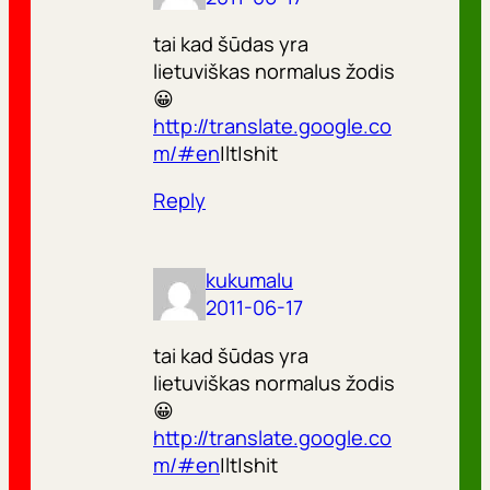
tai kad šūdas yra
lietuviškas normalus žodis
😀
http://translate.google.co
m/#en
|lt|shit
Reply
kukumalu
2011-06-17
tai kad šūdas yra
lietuviškas normalus žodis
😀
http://translate.google.co
m/#en
|lt|shit