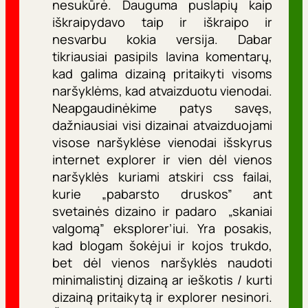
nesukūrė. Dauguma puslapių kaip
iškraipydavo taip ir iškraipo ir
nesvarbu kokia versija. Dabar
tikriausiai pasipils lavina komentarų,
kad galima dizainą pritaikyti visoms
naršyklėms, kad atvaizduotu vienodai.
Neapgaudinėkime patys savęs,
dažniausiai visi dizainai atvaizduojami
visose naršyklėse vienodai išskyrus
internet explorer ir vien dėl vienos
naršyklės kuriami atskiri css failai,
kurie „pabarsto druskos” ant
svetainės dizaino ir padaro „skaniai
valgomą” eksplorer’iui. Yra posakis,
kad blogam šokėjui ir kojos trukdo,
bet dėl vienos naršyklės naudoti
minimalistinį dizainą ar ieškotis / kurti
dizainą pritaikytą ir explorer nesinori.