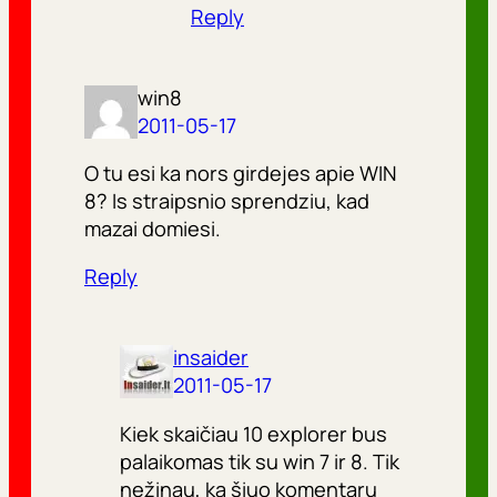
Reply
win8
2011-05-17
O tu esi ka nors girdejes apie WIN
8? Is straipsnio sprendziu, kad
mazai domiesi.
Reply
insaider
2011-05-17
Kiek skaičiau 10 explorer bus
palaikomas tik su win 7 ir 8. Tik
nežinau, ką šiuo komentaru