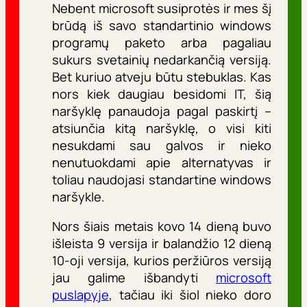
Nebent microsoft susiprotės ir mes šį
brūdą iš savo standartinio windows
programų paketo arba pagaliau
sukurs svetainių nedarkančią versiją.
Bet kuriuo atveju būtu stebuklas. Kas
nors kiek daugiau besidomi IT, šią
naršyklę panaudoja pagal paskirtį –
atsiunčia kitą naršyklę, o visi kiti
nesukdami sau galvos ir nieko
nenutuokdami apie alternatyvas ir
toliau naudojasi standartine windows
naršykle.
Nors šiais metais kovo 14 dieną buvo
išleista 9 versija ir balandžio 12 dieną
10-oji versija, kurios peržiūros versiją
jau galime išbandyti
microsoft
puslapyje
, tačiau iki šiol nieko doro