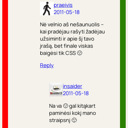
praeivis
2011-05-18
Nė velnio aš nešaunuolis –
kai pradėjau rašyti žadėjau
užsiminti ir apie šį tavo
įrašą, bet finale viskas
baigėsi tik CSS 🙁
Reply
insaider
2011-05-18
Na va 🙂 gal kitąkart
paminėsi kokį mano
straipsnį 🙂