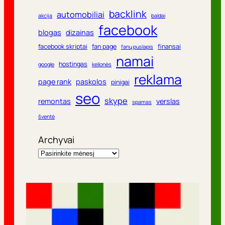
backlink
automobiliai
akcija
baldai
facebook
blogas
dizainas
facebook skriptai
fan page
finansai
fanų puslapis
namai
hostingas
google
kelionės
reklama
page rank
paskolos
pinigai
seo
skype
remontas
verslas
spamas
šventė
Archyvai