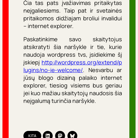
Čia tas pats įvažiavimas pritaikytas
neįgaliesiems. Taip pat ir svetainės
pritaikomos didžiajam broliui invalidui
– internet explorer.
Paskatinkime savo skaitytojus
atsikratyti šia naršykle ir tie, kurie
naudoja wordpress tvs, įsidiekime šį
įskiepį
http://wordpress.org/extend/p
lugins/no-ie-welcome/
. Nesvarbu ar
jūsų blogo dizainą palaiko internet
explorer, tiesiog visiems bus geriau
jei kuo mažiau skaitytojų naudosis šia
neįgalumą turinčia naršykle.
KITA