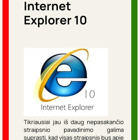
Internet
r
i
Explorer 10
j
o
s
Tikriausiai jau iš daug nepasakančio
straipsnio pavadinimo galima
suprasti, kad visas straipsnis bus apie