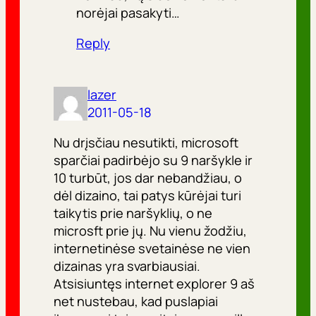
norėjai pasakyti…
Reply
lazer
2011-05-18
Nu drįsčiau nesutikti, microsoft
sparčiai padirbėjo su 9 naršykle ir
10 turbūt, jos dar nebandžiau, o
dėl dizaino, tai patys kūrėjai turi
taikytis prie naršyklių, o ne
microsft prie jų. Nu vienu žodžiu,
internetinėse svetainėse ne vien
dizainas yra svarbiausiai.
Atsisiuntęs internet explorer 9 aš
net nustebau, kad puslapiai