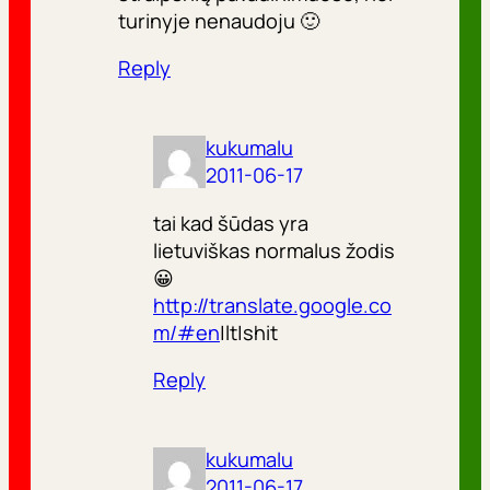
turinyje nenaudoju 🙂
Reply
kukumalu
2011-06-17
tai kad šūdas yra
lietuviškas normalus žodis
😀
http://translate.google.co
m/#en
|lt|shit
Reply
kukumalu
2011-06-17