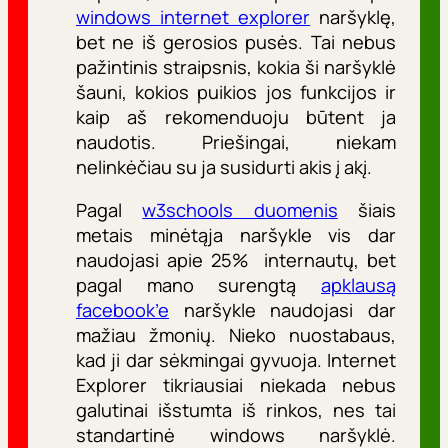
windows internet explorer
naršyklę,
bet ne iš gerosios pusės. Tai nebus
pažintinis straipsnis, kokia ši naršyklė
šauni, kokios puikios jos funkcijos ir
kaip aš rekomenduoju būtent ja
naudotis. Priešingai, niekam
nelinkėčiau su ja susidurti akis į akį.
Pagal
w3schools duomenis
šiais
metais minėtąja naršykle vis dar
naudojasi apie 25% internautų, bet
pagal mano surengtą
apklausą
facebook’e
naršykle naudojasi dar
mažiau žmonių. Nieko nuostabaus,
kad ji dar sėkmingai gyvuoja. Internet
Explorer tikriausiai niekada nebus
galutinai išstumta iš rinkos, nes tai
standartinė windows naršyklė.