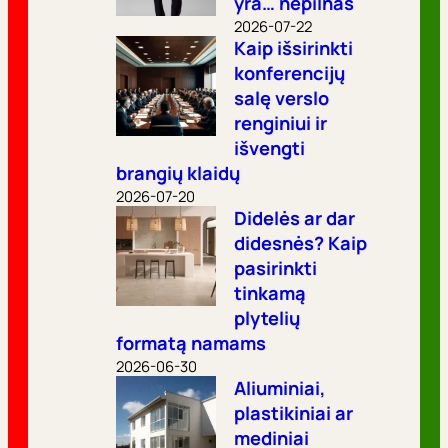
yra… nepilnas
2026-07-22
Kaip išsirinkti
konferencijų
salę verslo
renginiui ir
išvengti
brangių klaidų
2026-07-20
Didelės ar dar
didesnės? Kaip
pasirinkti
tinkamą
plytelių
formatą namams
2026-06-30
Aliuminiai,
plastikiniai ar
mediniai