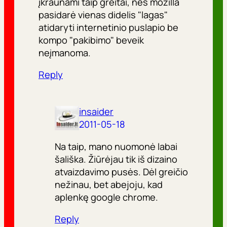
įkraunami taip greitai, nes mozilla
pasidarė vienas didelis "lagas"
atidaryti internetinio puslapio be
kompo "pakibimo" beveik
neįmanoma.
Reply
insaider
2011-05-18
Na taip, mano nuomonė labai
šališka. Žiūrėjau tik iš dizaino
atvaizdavimo pusės. Dėl greičio
nežinau, bet abejoju, kad
aplenkę google chrome.
Reply