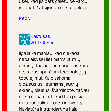
user, kad jis pats galetu be vargu
isijungti / atsijungti reikia funkcija.
Reply
Kaktusas
2011-05-14
Ilgą laiką maniau, kad niekada
nepalaikysiu lietimams jautrių
ekranų, tačiau nuomonė pasikeitė
atsiradus sparčiam technologijų
tobulėjimui. Kaip sakoma
didžiausius lietimams jautrių
ekranų pliusus išvardinote, tačiau
reikia nepamiršti, kad tuo pačiu
mes dar galime turėti ir qwerty
klaviatūrą ir standartinę kaip