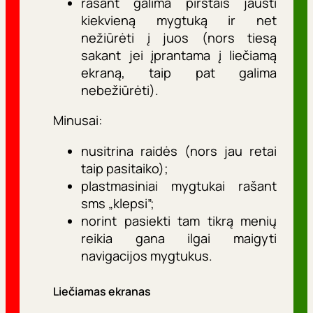
rašant galima pirštais jausti
kiekvieną mygtuką ir net
nežiūrėti į juos (nors tiesą
sakant jei įprantama į liečiamą
ekraną, taip pat galima
nebežiūrėti).
Minusai:
nusitrina raidės (nors jau retai
taip pasitaiko);
plastmasiniai mygtukai rašant
sms „klepsi”;
norint pasiekti tam tikrą menių
reikia gana ilgai maigyti
navigacijos mygtukus.
Liečiamas ekranas