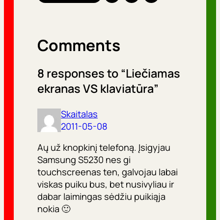
Comments
8 responses to “Liečiamas
ekranas VS klaviatūra”
Skaitalas
2011-05-08
Aų už knopkinį telefoną. Įsigyjau
Samsung S5230 nes gi
touchscreenas ten, galvojau labai
viskas puiku bus, bet nusivyliau ir
dabar laimingas sėdžiu puikiąja
nokia 🙂