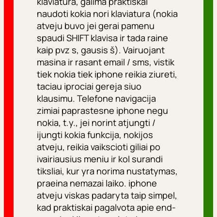
klaviatura, galima praktiskai
naudoti kokia nori klaviatura (nokia
atveju buvo jei gerai pamenu
spaudi SHIFT klavisa ir tada raine
kaip pvz s, gausis š). Vairuojant
masina ir rasant email / sms, vistik
tiek nokia tiek iphone reikia ziureti,
taciau iprociai gereja siuo
klausimu. Telefone navigacija
zimiai paprastesne iphone negu
nokia, t.y., jei norint atjungti /
ijungti kokia funkcija, nokijos
atveju, reikia vaikscioti giliai po
ivairiausius meniu ir kol surandi
tiksliai, kur yra norima nustatymas,
praeina nemazai laiko. iphone
atveju viskas padaryta taip simpel,
kad praktiskai pagalvota apie end-