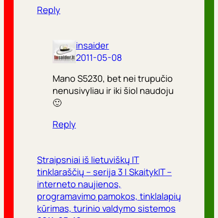
Reply
insaider
2011-05-08
Mano S5230, bet nei trupučio
nenusivyliau ir iki šiol naudoju
🙂
Reply
Straipsniai iš lietuviškų IT
tinklaraščių – serija 3 | SkaitykIT –
interneto naujienos,
programavimo pamokos, tinklalapių
kūrimas, turinio valdymo sistemos