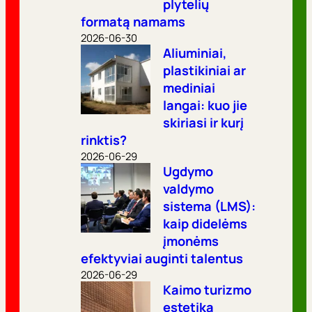
plytelių
formatą namams
2026-06-30
Aliuminiai,
plastikiniai ar
mediniai
langai: kuo jie
skiriasi ir kurį
rinktis?
2026-06-29
Ugdymo
valdymo
sistema (LMS):
kaip didelėms
įmonėms
efektyviai auginti talentus
2026-06-29
Kaimo turizmo
estetika