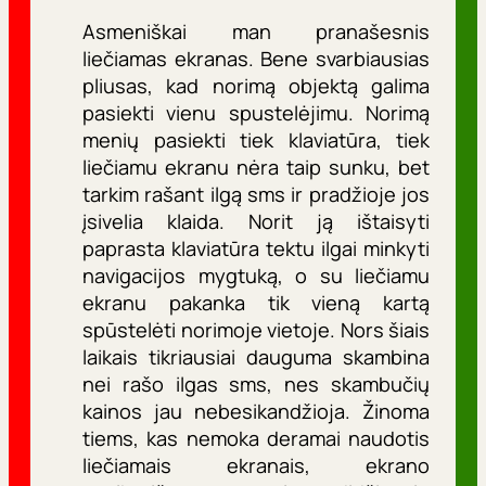
Asmeniškai man pranašesnis
liečiamas ekranas. Bene svarbiausias
pliusas, kad norimą objektą galima
pasiekti vienu spustelėjimu. Norimą
menių pasiekti tiek klaviatūra, tiek
liečiamu ekranu nėra taip sunku, bet
tarkim rašant ilgą sms ir pradžioje jos
įsivelia klaida. Norit ją ištaisyti
paprasta klaviatūra tektu ilgai minkyti
navigacijos mygtuką, o su liečiamu
ekranu pakanka tik vieną kartą
spūstelėti norimoje vietoje. Nors šiais
laikais tikriausiai dauguma skambina
nei rašo ilgas sms, nes skambučių
kainos jau nebesikandžioja. Žinoma
tiems, kas nemoka deramai naudotis
liečiamais ekranais, ekrano