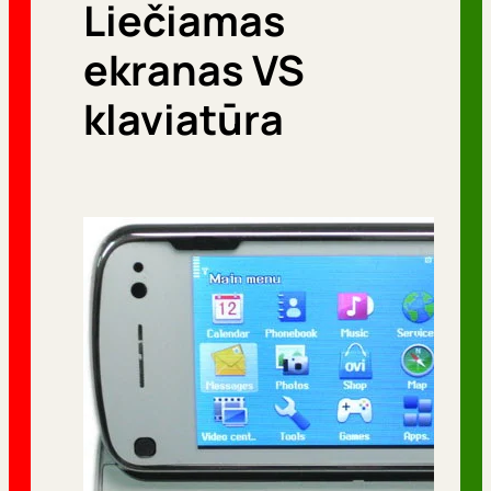
Liečiamas
r
i
ekranas VS
j
klaviatūra
o
s