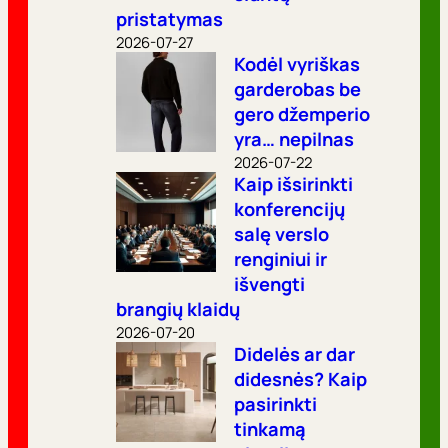
pristatymas
2026-07-27
Kodėl vyriškas
garderobas be
gero džemperio
yra… nepilnas
2026-07-22
Kaip išsirinkti
konferencijų
salę verslo
renginiui ir
išvengti
brangių klaidų
2026-07-20
Didelės ar dar
didesnės? Kaip
pasirinkti
tinkamą