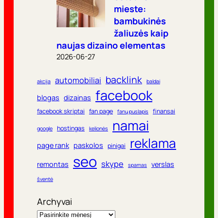
mieste:
bambukinės
žaliuzės kaip
naujas dizaino elementas
2026-06-27
backlink
automobiliai
akcija
baldai
facebook
blogas
dizainas
facebook skriptai
fan page
finansai
fanų puslapis
namai
hostingas
google
kelionės
reklama
page rank
paskolos
pinigai
seo
skype
remontas
verslas
spamas
šventė
Archyvai