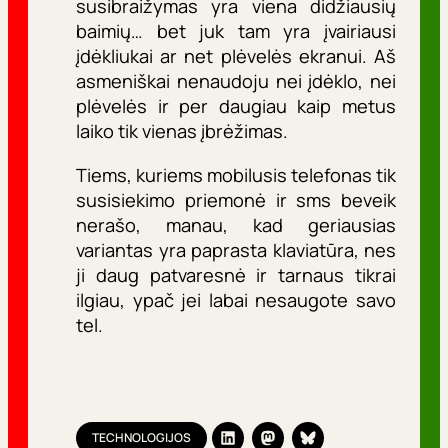
susibraižymas yra viena didžiausių
baimių… bet juk tam yra įvairiausi
įdėkliukai ar net plėvelės ekranui. Aš
asmeniškai nenaudoju nei įdėklo, nei
plėvelės ir per daugiau kaip metus
laiko tik vienas įbrėžimas.
Tiems, kuriems mobilusis telefonas tik
susisiekimo priemonė ir sms beveik
nerašo, manau, kad geriausias
variantas yra paprasta klaviatūra, nes
ji daug patvaresnė ir tarnaus tikrai
ilgiau, ypač jei labai nesaugote savo
tel.
TECHNOLOGIJOS