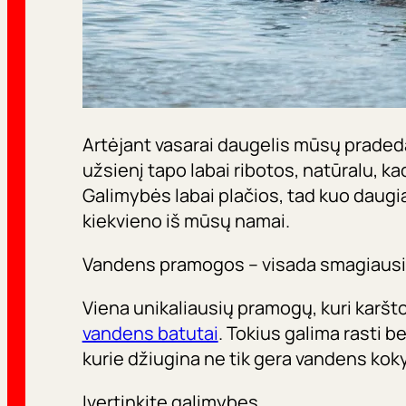
Artėjant vasarai daugelis mūsų pradeda 
užsienį tapo labai ribotos, natūralu, kad
Galimybės labai plačios, tad kuo daugiau
kiekvieno iš mūsų namai.
Vandens pramogos – visada smagiaus
Viena unikaliausių pramogų, kuri karš
vandens batutai
. Tokius galima rasti 
kurie džiugina ne tik gera vandens koky
Įvertinkite galimybes