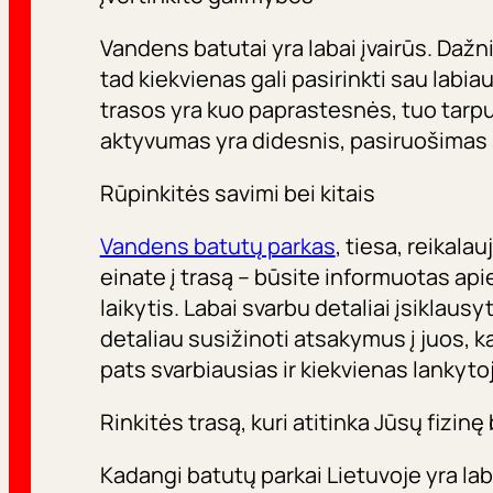
Vandens batutai yra labai įvairūs. Dažni
tad kiekvienas gali pasirinkti sau labia
trasos yra kuo paprastesnės, tuo tarpu 
aktyvumas yra didesnis, pasiruošimas šo
Rūpinkitės savimi bei kitais
Vandens batutų parkas
, tiesa, reikala
einate į trasą – būsite informuotas api
laikytis. Labai svarbu detaliai įsiklausyt
detaliau susižinoti atsakymus į juos, 
pats svarbiausias ir kiekvienas lankytoj
Rinkitės trasą, kuri atitinka Jūsų fizinę
Kadangi batutų parkai Lietuvoje yra la