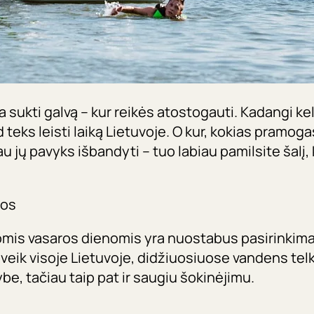
sukti galvą – kur reikės atostogauti. Kadangi kel
 teks leisti laiką Lietuvoje. O kur, kokias pramoga
 jų pavyks išbandyti – tuo labiau pamilsite šalį, 
ios
tomis vasaros dienomis yra nuostabus pasirinkima
beveik visoje Lietuvoje, didžiuosiuose vandens tel
be, tačiau taip pat ir saugiu šokinėjimu.