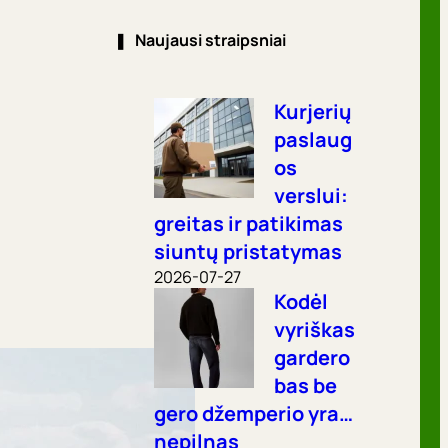
❚
Naujausi straipsniai
Kurjerių
paslaug
os
verslui:
greitas ir patikimas
siuntų pristatymas
2026-07-27
Kodėl
vyriškas
gardero
bas be
gero džemperio yra…
nepilnas