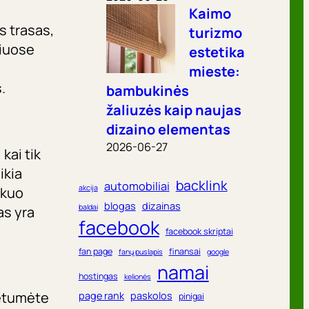
Kaimo
s trasas,
turizmo
riuose
estetika
mieste:
.
bambukinės
žaliuzės kaip naujas
dizaino elementas
2026-06-27
kai tik
ikia
backlink
automobiliai
akcija
 kuo
blogas
dizainas
baldai
as yra
facebook
facebook skriptai
fan page
finansai
fanų puslapis
google
namai
hostingas
kelionės
rėtumėte
page rank
paskolos
pinigai