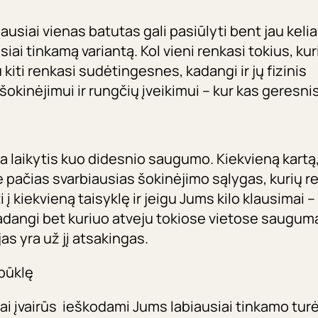
ausiai vienas batutas gali pasiūlyti bent jau kelia
usiai tinkamą variantą. Kol vieni renkasi tokius, ku
kiti renkasi sudėtingesnes, kadangi ir jų fizinis
kinėjimui ir rungčių įveikimui – kur kas geresnis
uja laikytis kuo didesnio saugumo. Kiekvieną kartą, 
e pačias svarbiausias šokinėjimo sąlygas, kurių re
i į kiekvieną taisyklę ir jeigu Jums kilo klausimai –
kadangi bet kuriuo atveju tokiose vietose saugum
as yra už jį atsakingas.
 būklę
bai įvairūs ieškodami Jums labiausiai tinkamo tu