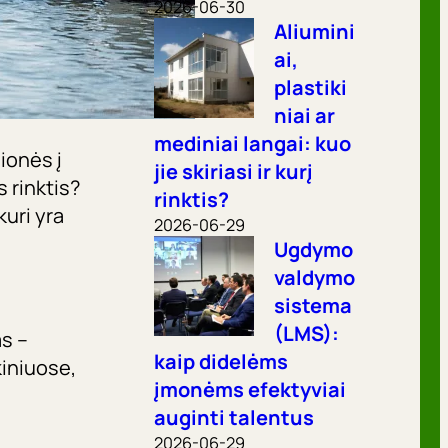
2026-06-30
Aliumini
ai,
plastiki
niai ar
mediniai langai: kuo
ionės į
jie skiriasi ir kurį
s rinktis?
rinktis?
kuri yra
2026-06-29
Ugdymo
valdymo
sistema
(LMS):
s –
kaip didelėms
kiniuose,
įmonėms efektyviai
auginti talentus
2026-06-29