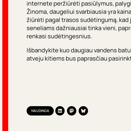
internete peržiūrėti pasiūlymus, palygint
Žinoma, daugeliui svarbiausia yra kaina
žiūrėti pagal trasos sudėtingumą, kad j
seneliams dažniausiai tinka vieni, papr
renkasi sudėtingesnius.
Išbandykite kuo daugiau vandens batutų
atveju kitiems bus paprasčiau pasirinkt
NAUDINGA