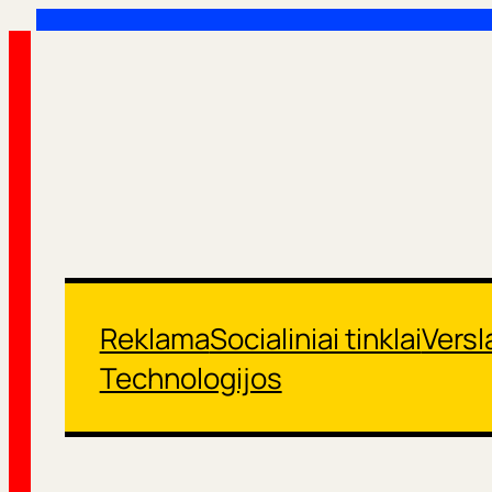
Eiti
prie
turinio
Reklama
Socialiniai tinklai
Versl
Technologijos