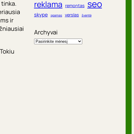
seo
reklama
 tinka.
remontas
eriausia
skype
verslas
spamas
šventė
ms ir
žniausiai
Archyvai
 Tokiu