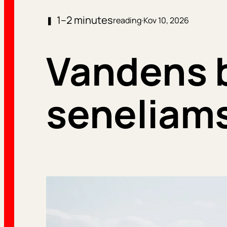
1–2 minutes
❚
reading
·
Kov 10, 2026
Vandens b
seneliams