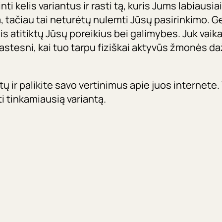
i kelis variantus ir rasti tą, kuris Jums labiausiai
, tačiau tai neturėtų nulemti Jūsų pasirinkimo. G
is atitiktų Jūsų poreikius bei galimybes. Juk vaika
astesni, kai tuo tarpu fiziškai aktyvūs žmonės da
 ir palikite savo vertinimus apie juos internete.
i tinkamiausią variantą.