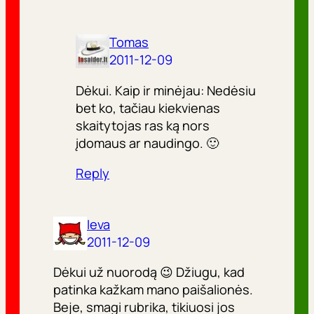
Tomas
2011-12-09
Dėkui. Kaip ir minėjau: Nedėsiu
bet ko, tačiau kiekvienas
skaitytojas ras ką nors
įdomaus ar naudingo. 🙂
Reply
Ieva
2011-12-09
Dėkui už nuorodą 😉 Džiugu, kad
patinka kažkam mano paišalionės.
Beje, smagi rubrika, tikiuosi jos