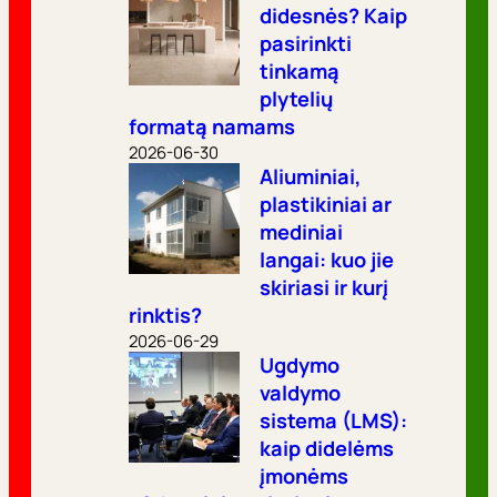
didesnės? Kaip
pasirinkti
tinkamą
plytelių
formatą namams
2026-06-30
Aliuminiai,
plastikiniai ar
mediniai
langai: kuo jie
skiriasi ir kurį
rinktis?
2026-06-29
Ugdymo
valdymo
sistema (LMS):
kaip didelėms
įmonėms