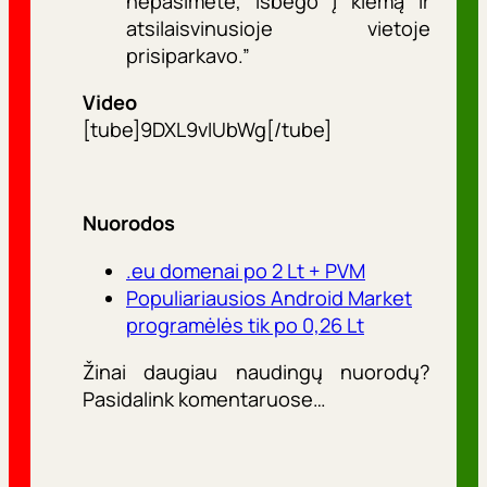
nepasimetė, išbėgo į kiemą ir
atsilaisvinusioje vietoje
prisiparkavo.”
Video
[tube]9DXL9vIUbWg[/tube]
Nuorodos
.eu domenai po 2 Lt + PVM
Populiariausios Android Market
programėlės tik po 0,26 Lt
Žinai daugiau naudingų nuorodų?
Pasidalink komentaruose…