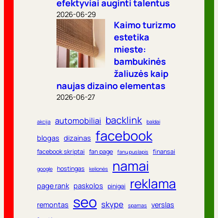
efektyviai auginti talentus
2026-06-29
Kaimo turizmo
estetika
mieste:
bambukinės
žaliuzės kaip
naujas dizaino elementas
2026-06-27
backlink
automobiliai
akcija
baldai
facebook
blogas
dizainas
facebook skriptai
fan page
finansai
fanų puslapis
namai
hostingas
google
kelionės
reklama
page rank
paskolos
pinigai
seo
skype
remontas
verslas
spamas