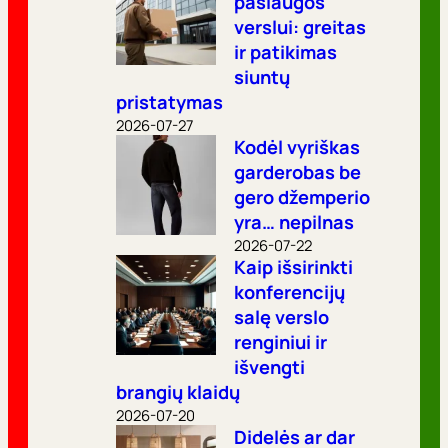
paslaugos
verslui: greitas
ir patikimas
siuntų
pristatymas
2026-07-27
Kodėl vyriškas
garderobas be
gero džemperio
yra… nepilnas
2026-07-22
Kaip išsirinkti
konferencijų
salę verslo
renginiui ir
išvengti
brangių klaidų
2026-07-20
Didelės ar dar