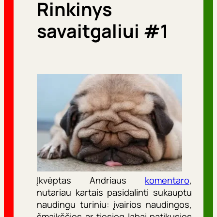
Rinkinys
r
i
savaitgaliui #1
j
o
s
Įkvėptas Andriaus
komentaro
,
nutariau kartais pasidalinti sukauptu
naudingu turiniu: įvairios naudingos,
šmaikščios ar tiesiog labai patikusios