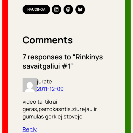
NAUDINGA
Comments
7 responses to “Rinkinys
savaitgaliui #1”
jurate
2011-12-09
video tai tikrai
geras,pamokasntis.ziurejau ir
gumulas gerklej stovejo
Reply