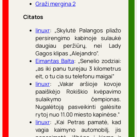
Graži mergina 2
Citatos
linuxr
: „Skylutė Palangos pliažo
persirengimo kabinoje sulaukė
daugiau peržiūrų, nei Lady
Gagos klipas „Alejandro”.
Eimantas Balta
: „Senelio zodziai:
„as iki panu turejau 3 kilometrus
eit, o tu cia su telefonu maigai”
linuxr
: „Vakar aršioje kovoje
paaiškėjo Rokiškio kvėpavimo
sulaikymo čempionas.
Nugalėtoją pasveikinti galėsite
rytoj nuo 11.00 miesto kapinėse.”
linuxr
: „Kai Petras pamatė, kad
vagia kaimyno automobilį, jis