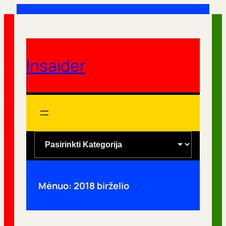
Eiti
prie
turinio
Insaider
K
a
t
e
Mėnuo:
2018 birželio
g
o