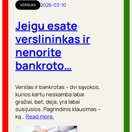
r
2026-03-10
VERSLAS
i
Jeigu esate
j
o
verslininkas ir
s
nenorite
bankroto…
Verslas ir bankrotas – dvi sąvokos,
kurios kartu neskamba labai
gražiai, bet, deja, yra labai
susijusios. Pagrindinis klausimas –
ką…
Read more.