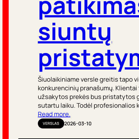
patikima
siuntų
pristaty
Šiuolaikiniame versle greitis tapo 
konkurencinių pranašumų. Klientai ti
užsakytos prekės bus pristatytos gre
sutartu laiku. Todėl profesionalios
Read more.
2026-03-10
VERSLAS