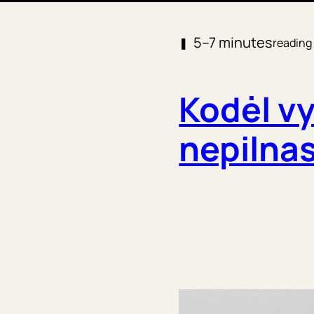
5–7 minutes
❚
reading
Kodėl v
nepilna