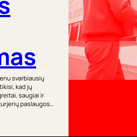
s
mas
vienu svarbiausių
kisi, kad jų
itai, saugiai ir
 kurjerių paslaugos…