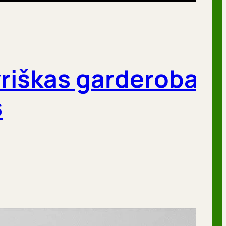
yriškas garderobas 
s