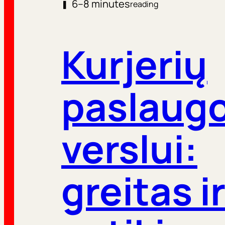
6–8 minutes
❚
reading
Kurjerių
paslaug
verslui:
greitas i