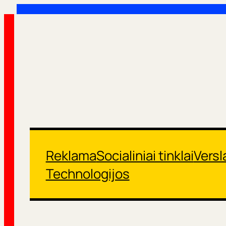
Eiti
prie
turinio
Reklama
Socialiniai tinklai
Versl
Technologijos