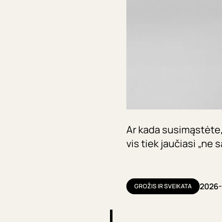
Ar kada susimąstėte, 
vis tiek jaučiasi „ne
2026-
GROŽIS IR SVEIKATA