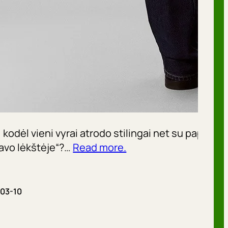
kodėl vieni vyrai atrodo stilingai net su paprasči
 savo lėkštėje“?…
Read more.
03-10